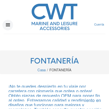
Cuenta
FONTANERÍA
Casa
FONTANERÍA
¡No te quedes despierto en tu viaje por
carretera con plomería que gotea o gotea!
Obtén piezas de repuesto OEM para poner fin
al goteo. Entregamos calidad y rendimiento en
diseños que funcionan para mejoras y